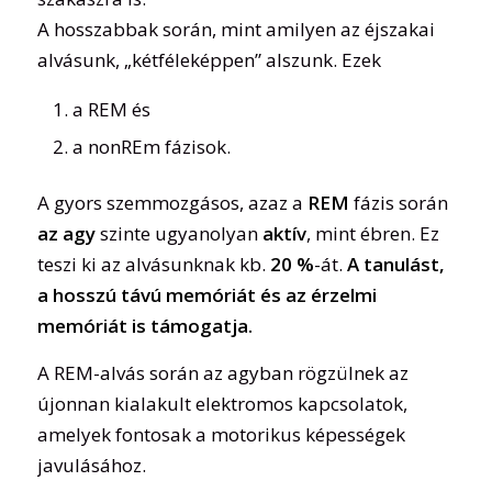
A hosszabbak során, mint amilyen az éjszakai
alvásunk, „kétféleképpen” alszunk. Ezek
a REM és
a nonREm fázisok.
A gyors szemmozgásos, azaz a
REM
fázis során
az agy
szinte ugyanolyan
aktív
, mint ébren. Ez
teszi ki az alvásunknak kb.
20 %
-át.
A tanulást,
a hosszú távú memóriát és az érzelmi
memóriát is támogatja.
A REM-alvás során az agyban rögzülnek az
újonnan kialakult elektromos kapcsolatok,
amelyek fontosak a motorikus képességek
javulásához.