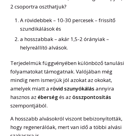
2 csoportra oszthatjuk?
A rövidebbek – 10-30 percesek – frissítő
szundikálások és
a hosszabbak – akár 1,5-2 órányiak –
helyreállító alvások.
Terjedelmük függvényében különböző tanulási
folyamatokat támogatnak. Valójában még
mindig nem ismerjük jól azokat az okokat,
amelyek miatt a
rövid szunyókálás
annyira
hasznos az
éberség
és az
összpontosítás
szempontjából.
A hosszabb alvásokról viszont bebizonyították,
hogy regenerálóak, mert van idő a többi alvási
szakaszra is.