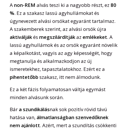
A
non-REM
alvás teszi ki a nagyobb részt, ez
80
%
. Ez a szakasz lassú agyhullámokat és
úgynevezett alvási orsókat egyaránt tartalmaz.
A szakemberek szerint, az alvási orsók újra
aktiválják
és
megszilárdítják
az
emlékeket
. A
lassú agyhullámok és az orsók egyaránt növelik
a képalkotást, vagyis az agy képességét, hogy
megtanulja és alkalmazkodjon az új
ismeretekhez, tapasztalatokhoz. Ezért ez a
pihentetőbb
szakasz, itt nem álmodunk.
Ez a két fázis folyamatosan váltja egymást
minden alvásunk során.
Bár
a szundikálás
nak sok pozitív rövid távú
hatása van,
álmatlanságban szenvedőknek
nem ajánlott
. Azért, mert a szundítás csökkenti