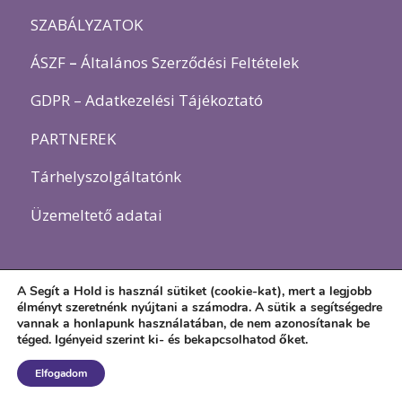
SZABÁLYZATOK
ÁSZF
–
Általános Szerződési Feltételek
GDPR – Adatkezelési Tájékoztató
PARTNEREK
Tárhelyszolgáltatónk
Üzemeltető adatai
A Segít a Hold is használ sütiket (cookie-kat), mert a legjobb
élményt szeretnénk nyújtani a számodra. A sütik a segítségedre
vannak a honlapunk használatában, de nem azonosítanak be
téged.
Igényeid szerint ki- és bekapcsolhatod őket.
Elfogadom
© Copyright -
Segít a Hold
-
powered by Enfold WordPress Theme