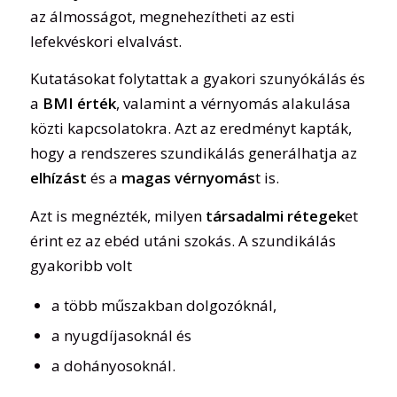
az álmosságot, megnehezítheti az esti
lefekvéskori elvalvást.
Kutatásokat folytattak a gyakori szunyókálás és
a
BMI érték
, valamint a vérnyomás alakulása
közti kapcsolatokra. Azt az eredményt kapták,
hogy a rendszeres szundikálás generálhatja az
elhízást
és a
magas vérnyomás
t is.
Azt is megnézték, milyen
társadalmi rétegek
et
érint ez az ebéd utáni szokás. A szundikálás
gyakoribb volt
a több műszakban dolgozóknál,
a nyugdíjasoknál és
a dohányosoknál.