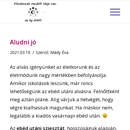
Aludni jó
/
2021.03.19.
Szerző:
Mády Éva
Az alvás igényünket az életkorunk és az
életmódunk nagy mértékben befolyásolja.
Amikor iskolások leszünk, már nincs
lehetőségünk az ebéd utáni alvásra. Felnőttként
meg aztán pláne. Alig várjuk a hétvégét, hogy
végre kialhassuk magunkat. Ha máskor nem,
legalább a kiadós vasárnapi ebéd után.
Az
ebéd utáni sziesztát
, hosszúságuk alapján,