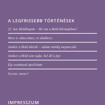
A LEGFRISSEBB TÖRTÉNÉSEK
25. heti HoldNaptár – Mi van a Hold bőröndjében?
Most te választhatsz és dönthetsz
Amikor a Hold aktivál – valami mindig megmozdul
Amikor a Hold sem tudja, hol áll a feje
Égi események áprilisban
Szevasz tavasz!
IMPRESSZUM