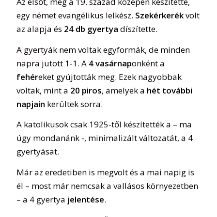
Az elsőt, még a 19. század közepén készítette,
egy német evangélikus lelkész.
Szekérkerék
volt
az alapja és
24 db gyertya
díszítette.
A gyertyák nem voltak egyformák, de minden
napra jutott 1-1. A
4
vasárnap
onként a
fehér
eket gyújtották meg. Ezek nagyobbak
voltak, mint a
20 piros
, amelyek a
hét további
napjain
kerültek sorra.
A katolikusok csak 1925-től készítették a – ma
úgy mondanánk -, minimalizált változatát, a 4
gyertyásat.
Már az eredetiben is megvolt és a mai napig is
él – most már nemcsak a vallásos környezetben
– a 4 gyertya
jelentése
.