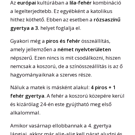
Az
európai
kultúrában a
lila-fehér
kombináció
a legelterjedtebb. Ez egyébként a katolikus
hithez köthető. Ebben az esetben a
rózsaszínű
gyertya a 3.
helyet foglalja el.
Gyakori még a
piros és fehér
összeállítás,
amely jellemzően a
német
nyelvterületen
népszerű. Ezen nincs is mit csodálkozni, hiszen
nemcsak a koszorú, de a színösszeállítás is az ő
hagyományaiknak a szerves része.
Náluk a matek is másként alakul:
4 piros + 1
fehér gyertya
. A fehér a koszorú közepére kerül
és kizárólag 24-én este gyújtható meg első
alkalommal.
Amikor vasárnap ellobbannak a 4. gyertya
lángjai, akkor már alig-alig kell párat aludni és