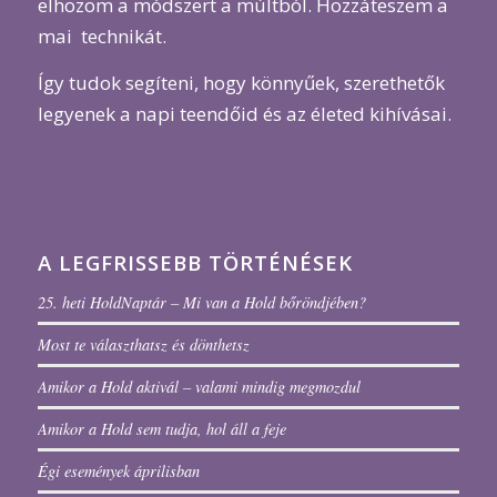
elhozom a módszert a múltból. Hozzáteszem a
mai technikát.
Így tudok segíteni, hogy könnyűek, szerethetők
legyenek a napi teendőid és az életed kihívásai.
A LEGFRISSEBB TÖRTÉNÉSEK
25. heti HoldNaptár – Mi van a Hold bőröndjében?
Most te választhatsz és dönthetsz
Amikor a Hold aktivál – valami mindig megmozdul
Amikor a Hold sem tudja, hol áll a feje
Égi események áprilisban