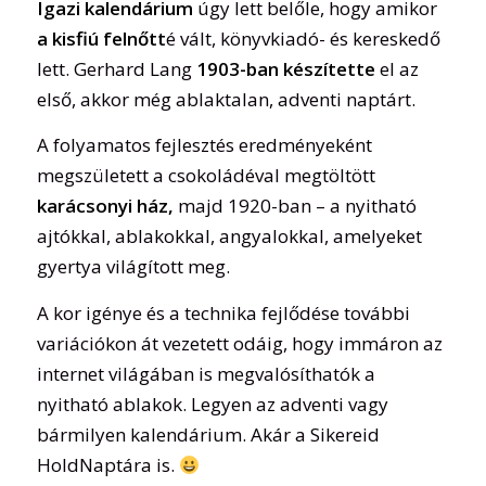
Igazi kalendárium
úgy lett belőle, hogy amikor
a kisfiú felnőtt
é vált, könyvkiadó- és kereskedő
lett. Gerhard Lang
1903-ban készítette
el az
első, akkor még ablaktalan, adventi naptárt.
A folyamatos fejlesztés eredményeként
megszületett a csokoládéval megtöltött
karácsonyi ház,
majd 1920-ban – a nyitható
ajtókkal, ablakokkal, angyalokkal, amelyeket
gyertya világított meg.
A kor igénye és a technika fejlődése további
variációkon át vezetett odáig, hogy immáron az
internet világában is megvalósíthatók a
nyitható ablakok. Legyen az adventi vagy
bármilyen kalendárium. Akár a Sikereid
HoldNaptára is.