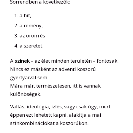
Sorrendben a következők:
a hit,
a remény,
az öröm és
a szeretet.
A
színek
– az élet minden területén – fontosak.
Nincs ez másként az adventi koszorú
gyertyáival sem.
Mára már, természetesen, itt is vannak
különbségek.
Vallás, ideológia, ízlés, vagy csak úgy, mert
éppen ezt lehetett kapni, alakítja a mai
színkombinációkat a koszorúkon.