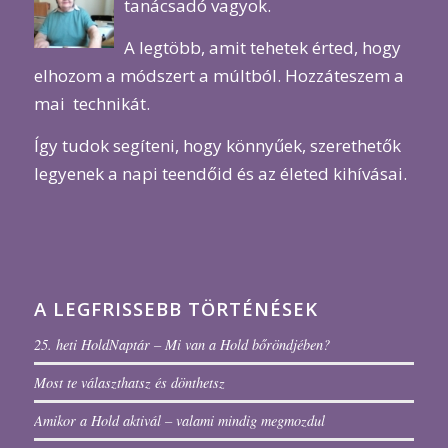
tanácsadó vagyok.
A legtöbb, amit tehetek érted, hogy
elhozom a módszert a múltból. Hozzáteszem a
mai technikát.
Így tudok segíteni, hogy könnyűek, szerethetők
legyenek a napi teendőid és az életed kihívásai.
A LEGFRISSEBB TÖRTÉNÉSEK
25. heti HoldNaptár – Mi van a Hold bőröndjében?
Most te választhatsz és dönthetsz
Amikor a Hold aktivál – valami mindig megmozdul