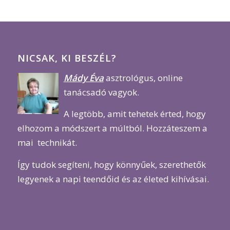
NICSAK, KI BESZÉL?
Mády Éva
asztrológus, online
tanácsadó vagyok.
A legtöbb, amit tehetek érted, hogy
elhozom a módszert a múltból. Hozzáteszem a
mai technikát.
Így tudok segíteni, hogy könnyűek, szerethetők
legyenek a napi teendőid és az életed kihívásai.