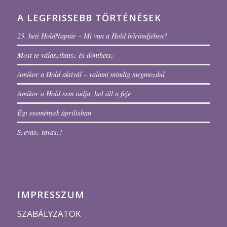
A LEGFRISSEBB TÖRTÉNÉSEK
25. heti HoldNaptár – Mi van a Hold bőröndjében?
Most te választhatsz és dönthetsz
Amikor a Hold aktivál – valami mindig megmozdul
Amikor a Hold sem tudja, hol áll a feje
Égi események áprilisban
Szevasz tavasz!
IMPRESSZUM
SZABÁLYZATOK