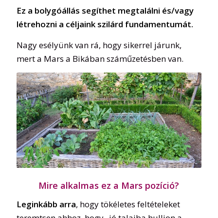
Ez a bolygóállás segíthet megtalálni és/vagy
létrehozni a céljaink szilárd fundamentumát.
Nagy esélyünk van rá, hogy sikerrel járunk,
mert a Mars a Bikában száműzetésben van.
Mire alkalmas ez a Mars pozíció?
Leginkább arra
, hogy tökéletes feltételeket
teremtsen ahhoz, hogy „jó talajba hulljon a