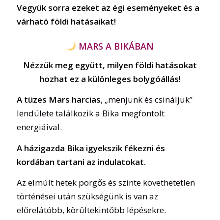
Vegyük sorra ezeket az égi eseményeket és a
várható földi hatásaikat!
MARS A BIKÁBAN
Nézzük meg együtt, milyen földi hatásokat
hozhat ez a különleges bolygóállás!
A tüzes Mars harcias
, „menjünk és csináljuk”
lendülete találkozik a Bika megfontolt
energiáival.
A házigazda Bika igyekszik fékezni és
kordában tartani az indulatokat.
Az elmúlt hetek pörgős és szinte követhetetlen
történései után szükségünk is van az
előrelátóbb, körültekintőbb lépésekre.