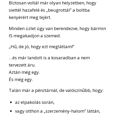
Biztosan voltál már olyan helyzetben, hogy
siettél hazafelé és „beugrottál” a boltba
kenyérért meg tejért.
Minden üzlet úgy van berendezve, hogy bármin
IS megakadjon a szemed.
„Hű, de jó, hogy ezt megláttam!”
…és már landolt is a kosaradban a nem
tervezett áru.
Aztán még egy.
És még egy.
Talán már a pénztárnál, de valószínűbb, hogy:
az elpakolás során,
vagy otthon a „szerzemény-halom” láttán,