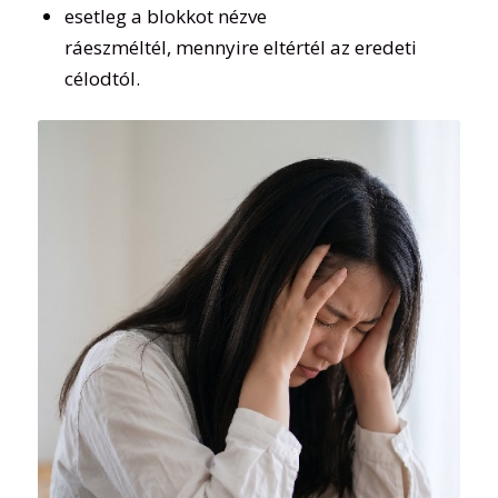
esetleg a blokkot nézve
ráeszméltél, mennyire eltértél az eredeti
célodtól.