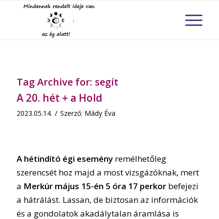
Tag Archive for:
segít
A 20. hét + a Hold
/
2023.05.14.
Szerző:
Mády Éva
A hétindító égi esemény
remélhetőleg
szerencsét hoz majd a most vizsgázóknak, mert
a
Merkúr május 15-én 5 óra 17 perkor
befejezi
a hátrálást. Lassan, de biztosan az információk
és a gondolatok akadálytalan áramlása is