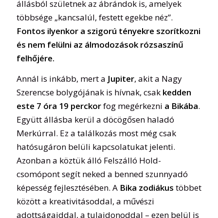
állásból születnek az ábrándok is, amelyek
többsége „kancsalúl, festett egekbe néz”.
Fontos ilyenkor a szigorú tényekre szorítkozni
és nem felülni az álmodozások rózsaszínű
felhőjére.
Annál is inkább, mert a
Jupiter
, akit a Nagy
Szerencse bolygójának is hívnak, csak
kedden
este 7 óra 19 perckor
fog megérkezni
a Bikába
.
Együtt állásba kerül a döcögősen haladó
Merkúrral. Ez a találkozás most még csak
hatósugáron belüli kapcsolatukat jelenti.
Azonban a köztük álló Felszálló Hold-
csomópont segít neked a benned szunnyadó
képesség fejlesztésében. A
Bika zodiákus
többet
között a kreativitásoddal, a művészi
adottságaiddal, a tulajdonoddal – ezen belül is