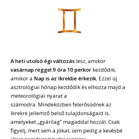
A heti utolsó égi változás
lesz, amikor
vasárnap reggel 9 óra 10 perkor
kezdődik,
amikor a
Nap is az Ikrekbe érkezik
. Ezzel új
asztrológiai hónap kezdődik és elhozza majd a
meteorológiai nyarat a
számodra. Mindeközben felerősödnek az
Ikrekre jellemző belső tulajdonságaid is,
amelyeket „gyárilag” magaddal hozzál. Csak
figyelj, mert sem a jókat, sem pedig a kevésbé