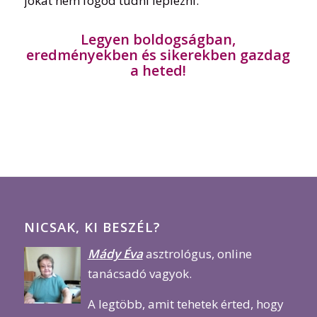
jókat nem fogod tudni leplezni.
Legyen boldogságban,
eredményekben és sikerekben gazdag
a heted!
NICSAK, KI BESZÉL?
Mády Éva
asztrológus, online
tanácsadó vagyok.
A legtöbb, amit tehetek érted, hogy