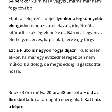
54 perckor
kulminál = vagyis „máma már nem”
fogy tovább.
Eljött a selejtezés ideje!
Ilyenkor a legkönnyebb
elengedni
mindazt, ami elavult, idejétmúlt,
kifáradt, szükségtelenné vált.
Bármit
. Legyen az
élethelyzet, érzés, kapcsolat, terv vagy tárgy.
Ezt a Plútó is nagyon fogja díjazni.
Különösen
akkor, ha már egy évtizednél régebben nem
működik a dolog, de mégis eddig ragaszkodtál
hozzá.
Röpke 3 óra múlva
20 óra 48 pertől a Hold az
Ikrekből
küldi a támogató energiákat.
Kattints
a képre!