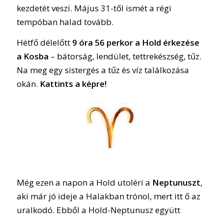
kezdetét veszi. Május 31-től ismét a régi
tempóban halad tovább.
Hétfő délelőtt
9 óra 56 perkor a Hold érkezése
a Kosba
– bátorság, lendület, tettrekészség, tűz.
Na meg egy sistergés a tűz és víz találkozása
okán.
Kattints a képre!
Még ezen a napon a Hold utoléri a
Neptunuszt
,
aki már jó ideje a Halakban trónol, mert itt ő az
uralkodó. Ebből a Hold-Neptunusz együtt