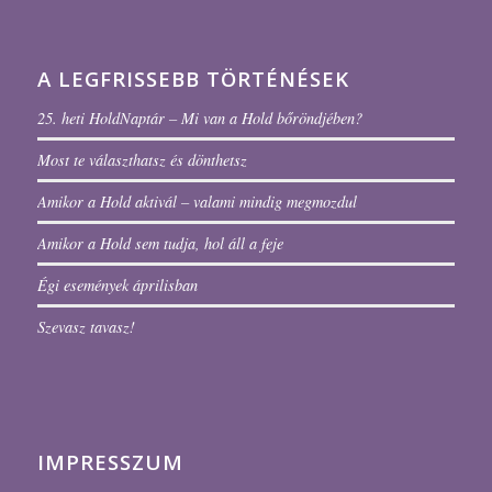
A LEGFRISSEBB TÖRTÉNÉSEK
25. heti HoldNaptár – Mi van a Hold bőröndjében?
Most te választhatsz és dönthetsz
Amikor a Hold aktivál – valami mindig megmozdul
Amikor a Hold sem tudja, hol áll a feje
Égi események áprilisban
Szevasz tavasz!
IMPRESSZUM