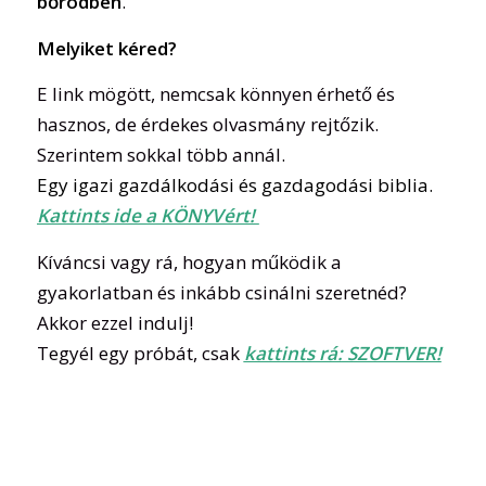
bőrödben
.
Melyiket kéred?
E link mögött, nemcsak könnyen érhető és
hasznos, de érdekes olvasmány rejtőzik.
Szerintem sokkal több annál.
Egy igazi gazdálkodási és gazdagodási biblia.
Kattints ide a KÖNYVért!
Kíváncsi vagy rá, hogyan működik a
gyakorlatban és inkább csinálni szeretnéd?
Akkor ezzel indulj!
Tegyél egy próbát, csak
kattints rá: SZOFTVER!