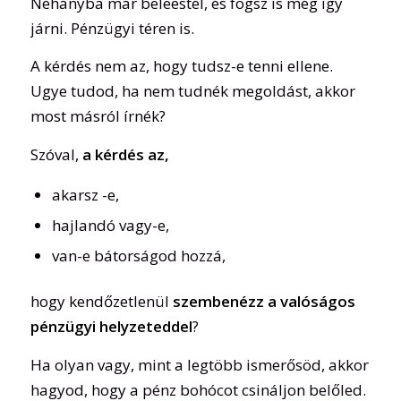
Néhányba már beleestél, és fogsz is még így
járni. Pénzügyi téren is.
A kérdés nem az, hogy tudsz-e tenni ellene.
Ugye tudod, ha nem tudnék megoldást, akkor
most másról írnék?
Szóval,
a kérdés az,
akarsz -e,
hajlandó vagy-e,
van-e bátorságod hozzá,
hogy kendőzetlenül
szembenézz a valóságos
pénzügyi helyzeteddel
?
Ha olyan vagy, mint a legtöbb ismerősöd, akkor
hagyod, hogy a pénz bohócot csináljon belőled.