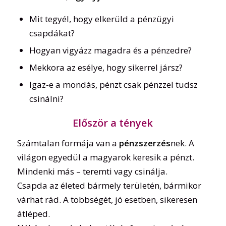
Mit tegyél, hogy elkerüld a pénzügyi
csapdákat?
Hogyan vigyázz magadra és a pénzedre?
Mekkora az esélye, hogy sikerrel jársz?
Igaz-e a mondás, pénzt csak pénzzel tudsz
csinálni?
Először a tények
Számtalan formája van a
pénzszerzés
nek. A
világon egyedül a magyarok keresik a pénzt.
Mindenki más – teremti vagy csinálja.
Csapda az életed bármely területén, bármikor
várhat rád. A többségét, jó esetben, sikeresen
átléped.