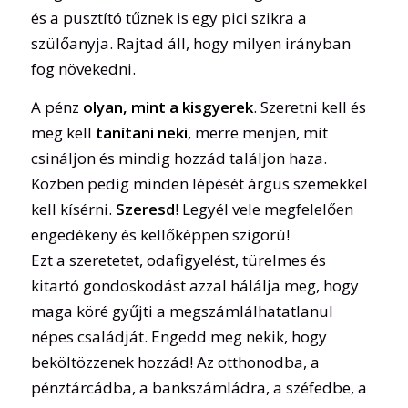
és a pusztító tűznek is egy pici szikra a
szülőanyja. Rajtad áll, hogy milyen irányban
fog növekedni.
A pénz
olyan, mint a kisgyerek
. Szeretni kell és
meg kell
tanítani neki
, merre menjen, mit
csináljon és mindig hozzád találjon haza.
Közben pedig minden lépését árgus szemekkel
kell kísérni.
Szeresd
! Legyél vele megfelelően
engedékeny és kellőképpen szigorú!
Ezt a szeretetet, odafigyelést, türelmes és
kitartó gondoskodást azzal hálálja meg, hogy
maga köré gyűjti a megszámlálhatatlanul
népes családját. Engedd meg nekik, hogy
beköltözzenek hozzád! Az otthonodba, a
pénztárcádba, a bankszámládra, a széfedbe, a