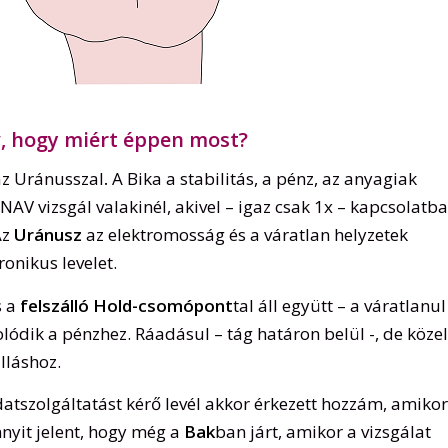
v, hogy miért éppen most?
az Uránusszal
.
A Bika a stabilitás, a pénz, az anyagiak
a NAV vizsgál valakinél, akivel – igaz csak 1x – kapcsolatba
Az
Uránusz
az elektromosság és a váratlan helyzetek
onikus levelet.
s a
felszálló Hold-csomópont
tal áll együtt – a váratlanul
olódik a pénzhez. Ráadásul – tág határon belül -, de közel
lláshoz.
adatszolgáltatást kérő levél akkor érkezett hozzám, amikor
nnyit jelent, hogy még a
Bak
ban járt, amikor a vizsgálat