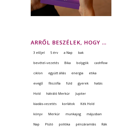
ARRŐL BESZÉLEK, HOGY …
3 előjel
5 érv
a Nap
bak
bevétel-vezetés
Bika
bolygók
cashflow
ciklon
együtt állás
energia
etika
evegő
filozófia
füld
gyerek
hatás
Hold
hátráló Merkúr
Jupiter
kiadás-vezetés
korlátok
Kék Hold
könyv
Merkúr
munkajog
májusban
Nap
Plútó
politika
pénzáramlás
Rák