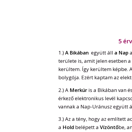
5 ér
1.)
A Bikában
együtt áll
a Nap
területe is, amit jelen esetben 
kerültem. Így kerültem képbe. 
bolygója. Ezért kaptam az elektr
2.) A
Merkúr
is a Bikában van é
érkező elektronikus levél kapcs
vannak a Nap-Uránusz együtt á
3.) Az a tény, hogy az említett 
a
Hold
belépett a
Vízöntő
be, a