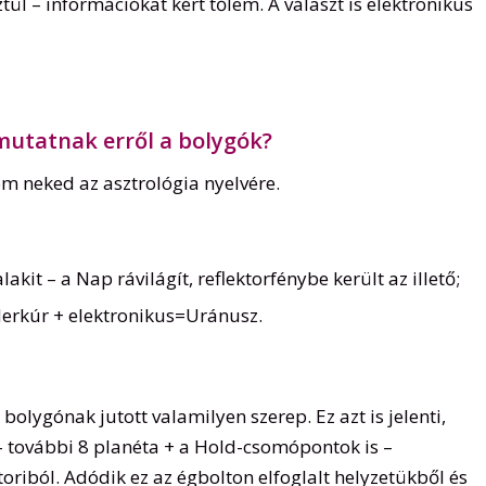
l – információkat kért tőlem. A választ is elektronikus
mutatnak erről a bolygók?
m neked az asztrológia nyelvére.
akit – a Nap rávilágít, reflektorfénybe került az illető;
erkúr + elektronikus=Uránusz.
olygónak jutott valamilyen szerep. Ez azt is jelenti,
– további 8 planéta + a Hold-csomópontok is –
ztoriból. Adódik ez az égbolton elfoglalt helyzetükből és