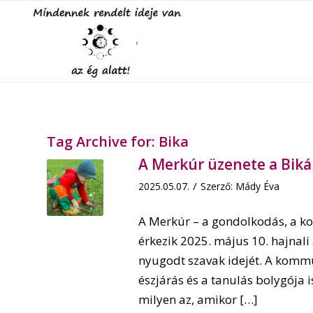
Tag Archive for:
Bika
A Merkúr üzenete a Biká
/
2025.05.07.
Szerző:
Mády Éva
A Merkúr – a gondolkodás, a ko
érkezik 2025. május 10. hajnal
nyugodt szavak idejét. A kommu
észjárás és a tanulás bolygója 
milyen az, amikor […]