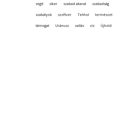
segít
siker
szabad akarat
szabadság
szabályok
szoftver
Telihol
természet
támogat
Uránusz
vallás
víz
Újhold