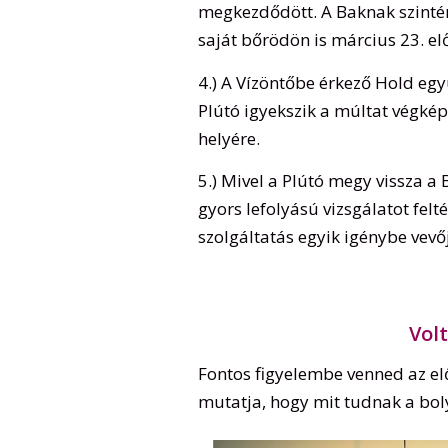
megkezdődött. A Baknak szintén
saját bőrödön is március 23. elő
4.) A Vízöntőbe érkező Hold együ
Plútó igyekszik a múltat végkép
helyére.
5.) Mivel a Plútó megy vissza a
gyors lefolyású vizsgálatot felt
szolgáltatás egyik igénybe vevő
Volt
Fontos figyelembe venned az elő
mutatja, hogy mit tudnak a bol