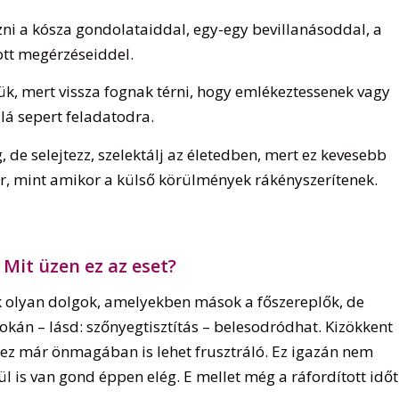
ni a kósza gondolataiddal, egy-egy bevillanásoddal, a
tt megérzéseiddel.
k, mert vissza fognak térni, hogy emlékeztessenek vagy
lá sepert feladatodra.
g, de selejtezz, szelektálj az életedben, mert ez kevesebb
ár, mint amikor a külső körülmények rákényszerítenek.
Mit üzen ez az eset?
k olyan dolgok, amelyekben mások a főszereplők, de
kán – lásd: szőnyegtisztítás – belesodródhat. Kizökkent
ez már önmagában is lehet frusztráló. Ez igazán nem
ül is van gond éppen elég. E mellet még a ráfordított időt