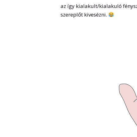
az így kialakult/kialakuló fén
szereplőt kivesézni.