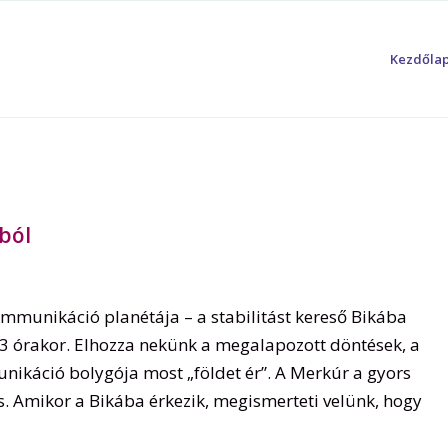
Kezdőla
ból
mmunikáció planétája – a stabilitást kereső Bikába
i 3 órakor. Elhozza nekünk a megalapozott döntések, a
nikáció bolygója most „földet ér”. A Merkúr a gyors
is. Amikor a Bikába érkezik, megismerteti velünk, hogy