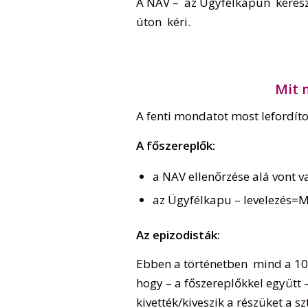
A NAV – az Ügyfélkapun keresztü
úton kéri.
Mit 
A fenti mondatot most lefordíto
A főszereplők:
a NAV ellenőrzése alá vont val
az Ügyfélkapu – levelezés=M
Az epizodisták:
Ebben a történetben mind a 10 b
hogy – a főszereplőkkel együtt 
kivették/kiveszik a részüket a s