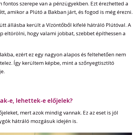
 fontos szerepe van a pénzügyekben. Ezt érezhetted a
tt, amikor a Plútó a Bakban járt, és fogod is még érezni.
tt állásba került a Vízöntőből kifelé hátráló Plútóval. A
p eltörölni, hogy valami jobbat, szebbet építhessen a
 Bakba, ezért ez egy nagyon alapos és feltehetően nem
ételez. Így kerültem képbe, mint a szőnyegtisztító
je.
ak-e, lehettek-e előjelek?
jeleket, mert azok mindig vannak. Ez az eset is jól
ygók hátráló mozgásuk idején is.