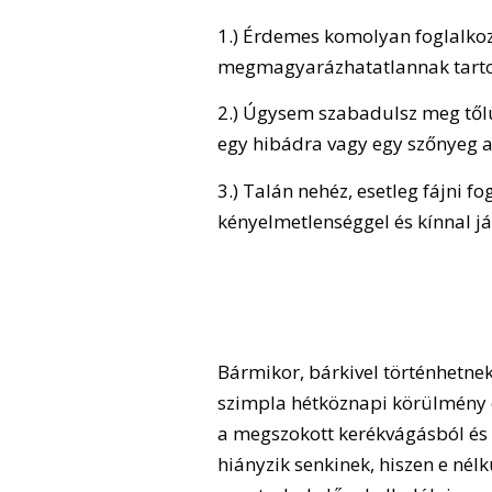
1.) Érdemes komolyan foglalkoz
megmagyarázhatatlannak tarto
2.) Úgysem szabadulsz meg tőlü
egy hibádra vagy egy szőnyeg a
3.) Talán nehéz, esetleg fájni fo
kényelmetlenséggel és kínnal j
Bármikor, bárkivel történhetne
szimpla hétköznapi körülmény o
a megszokott kerékvágásból és 
hiányzik senkinek, hiszen e nélk