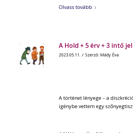
Olvass tovább
A Hold + 5 érv + 3 intő jel
/
2023.05.11.
Szerző:
Mády Éva
A történet lényege – a diszkré
igénybe vettem egy szőnyegtiszt