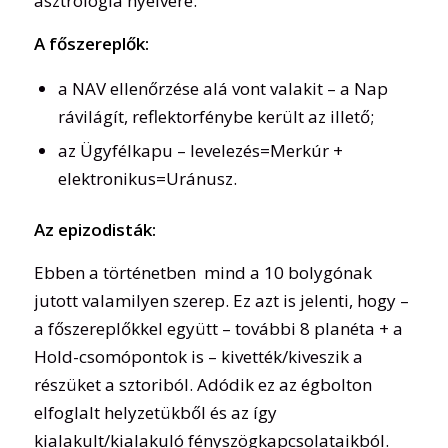
asztrológia nyelvére.
A főszereplők:
a NAV ellenőrzése alá vont valakit – a Nap
rávilágít, reflektorfénybe került az illető;
az Ügyfélkapu – levelezés=Merkúr +
elektronikus=Uránusz.
Az epizodisták:
Ebben a történetben mind a 10 bolygónak
jutott valamilyen szerep. Ez azt is jelenti, hogy –
a főszereplőkkel együtt – további 8 planéta + a
Hold-csomópontok is – kivették/kiveszik a
részüket a sztoriból. Adódik ez az égbolton
elfoglalt helyzetükből és az így
kialakult/kialakuló fényszögkapcsolataikból.