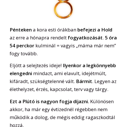
Pénteken
a kora esti órákban
befejezi a Hold
az erre a hónapra rendelt
fogyatkozását
.
5 óra
54 perckor
kulminál = vagyis „máma már nem”
fogy tovább.
Eljött a selejtezés ideje!
Ilyenkor a legkönnyebb
elengedni
mindazt, ami elavult, idejétmúlt,
kifáradt, szükségtelenné vált.
Bármit
. Legyen az
élethelyzet, érzés, kapcsolat, terv vagy tárgy.
Ezt a Plútó is nagyon fogja díjazni.
Különösen
akkor, ha már egy évtizednél régebben nem
működik a dolog, de mégis eddig ragaszkodtál
hozzá.