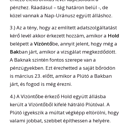
pénzhez. Ráadásul – tág határon belül -, de
közel vannak a Nap-Uránusz együtt álláshoz.
3.) Az a tény, hogy az említett adatszolgáltatást
kérő levél akkor érkezett hozzám, amikor a
Hold
belépett a
Vízöntő
be, annyit jelent, hogy még a
Bak
ban járt, amikor a vizsgálat megkezdődött.
A Baknak szintén fontos szerepe van a
pénzügyekben. Ezt érezhetted a saját bőrödön
is március 23. előtt, amikor a Plútó a Bakban
járt, és fogod is még érezni.
4.) A Vízöntőbe érkező Hold együtt állásba
került a Vízöntőből kifelé hátráló Plútóval. A
Plútó igyekszik a múltat végképp eltörölni, hogy
valami jobbat, szebbet építhessen a helyére.