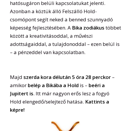
hatósugáron belüli kapcsolatukat jelenti.
Azonban a köztük álló Felszálló Hold-
csomópont segít neked a benned szunnyadó
képesség fejlesztésében. A
Bika zodiákus
többet
között a kreativitásoddal, a művészi
adottságaiddal, a tulajdonoddal – ezen belül is
– a pénzeddel van kapcsolatban.
Majd
szerda kora délután 5 óra 28 perckor
–
amikor
belép a Bikába a Hold
is –
beéri a
Jupitert is
. Itt már nagyon erős lesz a fogyó
Hold elengedő/selejtező hatása.
Kattints a
képre!