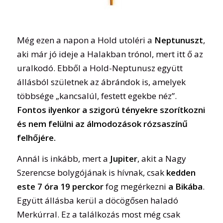
Még ezen a napon a Hold utoléri a
Neptunuszt
,
aki már jó ideje a Halakban trónol, mert itt ő az
uralkodó. Ebből a Hold-Neptunusz együtt
állásból születnek az ábrándok is, amelyek
többsége „kancsalúl, festett egekbe néz”.
Fontos ilyenkor a szigorú tényekre szorítkozni
és nem felülni az álmodozások rózsaszínű
felhőjére.
Annál is inkább, mert a
Jupiter
, akit a Nagy
Szerencse bolygójának is hívnak, csak
kedden
este 7 óra 19 perckor
fog megérkezni
a Bikába
.
Együtt állásba kerül a döcögősen haladó
Merkúrral. Ez a találkozás most még csak