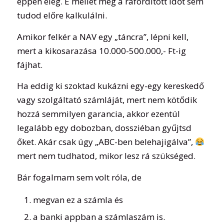
éppen elég. E mellet még a ráfordított időt sem
tudod előre kalkulálni.
Amikor felkér a NAV egy „táncra”, lépni kell,
mert a kikosarazása 10.000-500.000,- Ft-ig
fájhat.
Ha eddig ki szoktad kukázni egy-egy kereskedő
vagy szolgáltató számláját, mert nem kötődik
hozzá semmilyen garancia, akkor ezentúl
legalább egy dobozban, dossziéban gyűjtsd
őket. Akár csak úgy „ABC-ben belehajigálva”,
mert nem tudhatod, mikor lesz rá szükséged.
Bár fogalmam sem volt róla, de
megvan ez a számla és
a banki appban a számlaszám is.