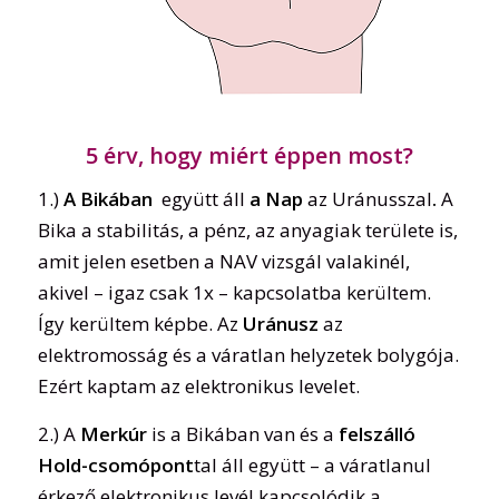
5 érv, hogy miért éppen most?
1.)
A Bikában
együtt áll
a Nap
az Uránusszal
.
A
Bika a stabilitás, a pénz, az anyagiak területe is,
amit jelen esetben a NAV vizsgál valakinél,
akivel – igaz csak 1x – kapcsolatba kerültem.
Így kerültem képbe. Az
Uránusz
az
elektromosság és a váratlan helyzetek bolygója.
Ezért kaptam az elektronikus levelet.
2.) A
Merkúr
is a Bikában van és a
felszálló
Hold-csomópont
tal áll együtt – a váratlanul
érkező elektronikus levél kapcsolódik a