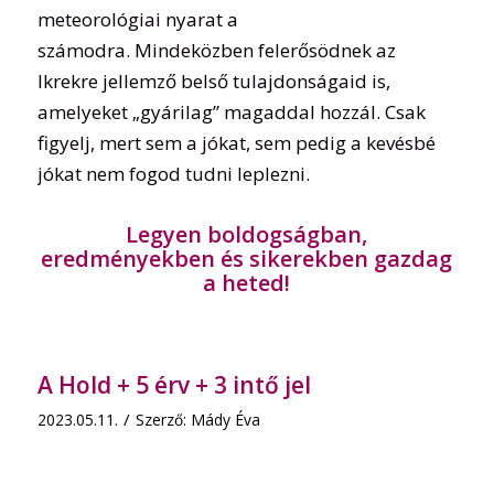
meteorológiai nyarat a
számodra. Mindeközben felerősödnek az
Ikrekre jellemző belső tulajdonságaid is,
amelyeket „gyárilag” magaddal hozzál. Csak
figyelj, mert sem a jókat, sem pedig a kevésbé
jókat nem fogod tudni leplezni.
Legyen boldogságban,
eredményekben és sikerekben gazdag
a heted!
A Hold + 5 érv + 3 intő jel
/
2023.05.11.
Szerző:
Mády Éva