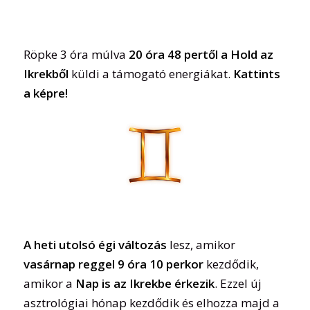
Röpke 3 óra múlva
20 óra 48 pertől a Hold az
Ikrekből
küldi a támogató energiákat.
Kattints
a képre!
A heti utolsó égi változás
lesz, amikor
vasárnap reggel 9 óra 10 perkor
kezdődik,
amikor a
Nap is az Ikrekbe érkezik
. Ezzel új
asztrológiai hónap kezdődik és elhozza majd a