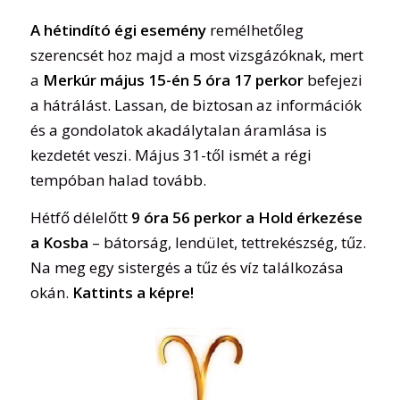
A hétindító égi esemény
remélhetőleg
szerencsét hoz majd a most vizsgázóknak, mert
a
Merkúr május 15-én 5 óra 17 perkor
befejezi
a hátrálást. Lassan, de biztosan az információk
és a gondolatok akadálytalan áramlása is
kezdetét veszi. Május 31-től ismét a régi
tempóban halad tovább.
Hétfő délelőtt
9 óra 56 perkor a Hold érkezése
a Kosba
– bátorság, lendület, tettrekészség, tűz.
Na meg egy sistergés a tűz és víz találkozása
okán.
Kattints a képre!