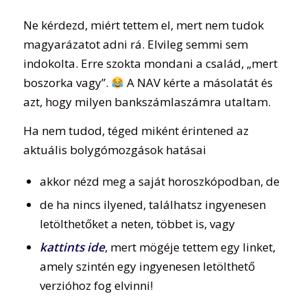
Ne kérdezd, miért tettem el, mert nem tudok
magyarázatot adni rá. Elvileg semmi sem
indokolta. Erre szokta mondani a család, „mert
boszorka vagy”.
A NAV kérte a másolatát és
azt, hogy milyen bankszámlaszámra utaltam.
Ha nem tudod, téged miként érintened az
aktuális bolygómozgások hatásai
akkor nézd meg a saját horoszkópodban, de
de ha nincs ilyened, találhatsz ingyenesen
letölthetőket a neten, többet is, vagy
kattints ide
, mert mögéje tettem egy linket,
amely szintén egy ingyenesen letölthető
verzióhoz fog elvinni!