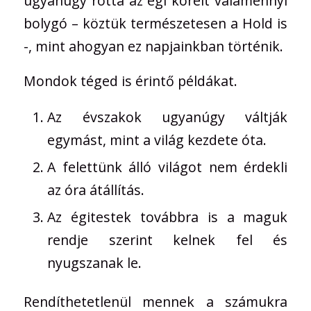
ugyanúgy rótta az égi köreit valamennyi
bolygó – köztük természetesen a Hold is
-, mint ahogyan ez napjainkban történik.
Mondok téged is érintő példákat.
Az évszakok ugyanúgy váltják
egymást, mint a világ kezdete óta.
A felettünk álló világot nem érdekli
az óra átállítás.
Az égitestek továbbra is a maguk
rendje szerint kelnek fel és
nyugszanak le.
Rendíthetetlenül mennek a számukra