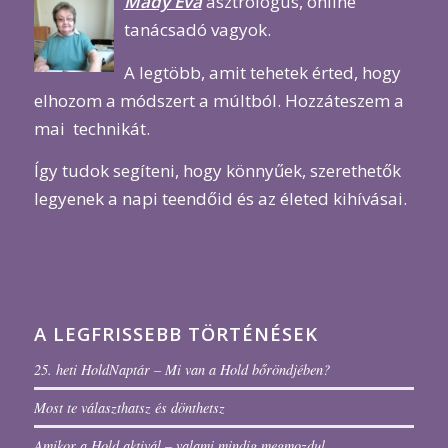
Mády Éva
asztrológus, online
tanácsadó vagyok.
A legtöbb, amit tehetek érted, hogy
elhozom a módszert a múltból. Hozzáteszem a
mai technikát.
Így tudok segíteni, hogy könnyűek, szerethetők
legyenek a napi teendőid és az életed kihívásai.
A LEGFRISSEBB TÖRTÉNÉSEK
25. heti HoldNaptár – Mi van a Hold bőröndjében?
Most te választhatsz és dönthetsz
Amikor a Hold aktivál – valami mindig megmozdul