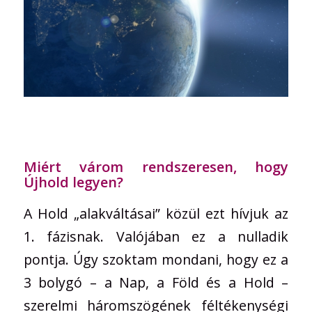
Miért várom rendszeresen, hogy
Újhold legyen?
A Hold „alakváltásai” közül ezt hívjuk az
1. fázisnak. Valójában ez a nulladik
pontja. Úgy szoktam mondani, hogy ez a
3 bolygó – a Nap, a Föld és a Hold –
szerelmi háromszögének féltékenységi