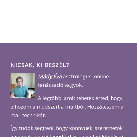
NICSAK, KI BESZÉL?
Mády Éva
asztrológus, online
tanácsadó vagyok.
A legtöbb, amit tehetek érted, hogy
elhozom a módszert a múltból. Hozzáteszem a
mai technikát.
Így tudok segíteni, hogy könnyűek, szerethetők
legyenek a napi teendőid és az életed kihívásai.