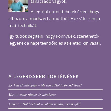
tanácsadó vagyok.
A legtöbb, amit tehetek érted, hogy
elhozom a módszert a múltból. Hozzáteszem a
mai technikát.
Így tudok segíteni, hogy könnyűek, szerethetők
legyenek a napi teendőid és az életed kihívásai.
A LEGFRISSEBB TÖRTÉNÉSEK
25. heti HoldNaptár – Mi van a Hold bőröndjében?
Most te választhatsz és dönthetsz
Amikor a Hold aktivál – valami mindig megmozdul