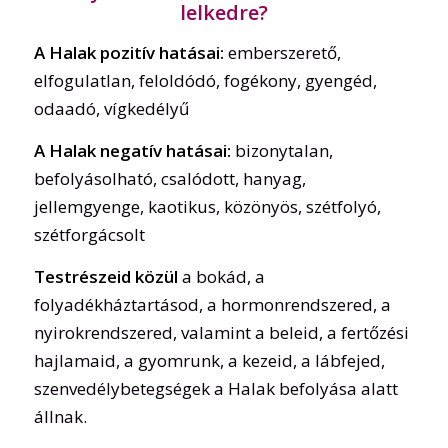
lelkedre?
A Halak pozitív hatásai:
emberszerető,
elfogulatlan, feloldódó, fogékony, gyengéd,
odaadó, vígkedélyű
A Halak negatív hatásai:
bizonytalan,
befolyásolható, csalódott, hanyag,
jellemgyenge, kaotikus, közönyös, szétfolyó,
szétforgácsolt
Testrészeid közül
a bokád, a
folyadékháztartásod, a hormonrendszered, a
nyirokrendszered, valamint a beleid, a fertőzési
hajlamaid, a gyomrunk, a kezeid, a lábfejed,
szenvedélybetegségek a Halak befolyása alatt
állnak.