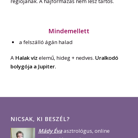
régiójának. A hajformázás nem lesz tartós.
Mindemellett
a felszálló ágán halad
A
Halak víz
elemű, hideg + nedves.
Uralkodó
bolygója a Jupiter.
NICSAK, KI BESZÉL?
Mády Éva
asztrológus, online