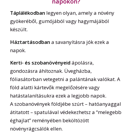
napokon?
Táplálékodban
legyen olyan, amely a növény
gyökeréből, gumójából vagy hagymájából
készült.
Háztartásodban
a savanyításra jók ezek a
napok.
Kerti- és szobanövényeid
ápolásra,
gondozásra áhítoznak. Üvegházba,
fóliasátorban vetegetni a palántának valókat. A
föld alatti kártevők megelőzésére vagy
hatástalanításukra ezek a legjobb napok.
A szobanövények földjébe szúrt – hatóanyaggal
átitatott – spatulával védekezhetsz a “melegebb
éghajlat” reményében beköltözött
növényrágcsálók ellen.