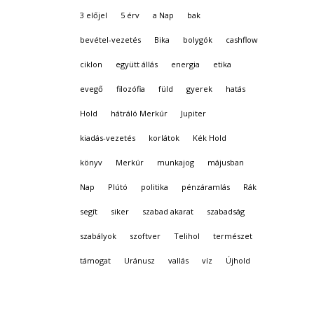
3 előjel
5 érv
a Nap
bak
bevétel-vezetés
Bika
bolygók
cashflow
ciklon
együtt állás
energia
etika
evegő
filozófia
füld
gyerek
hatás
Hold
hátráló Merkúr
Jupiter
kiadás-vezetés
korlátok
Kék Hold
könyv
Merkúr
munkajog
májusban
Nap
Plútó
politika
pénzáramlás
Rák
segít
siker
szabad akarat
szabadság
szabályok
szoftver
Telihol
természet
támogat
Uránusz
vallás
víz
Újhold