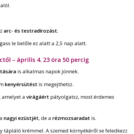
alól.
sz
arc- és testradírozást
.
ass le belőle ez alatt a 2,5 nap alatt.
ctől – április 4. 23 óra 50 percig
tására
is alkalmas napok jönnek.
om
kenyérsütést
is megejthetsz.
, amelyet a
virágáért
pátyolgatsz, most érdemes
 a
nagyi ezüstjét
, de a
rézmozsaradat
is.
gy tápláló krémmel. A szemed környékéről se feledkezz