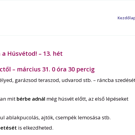
Kezdőla
 a Húsvétod! – 13. hét
ctől – március 31. 0 óra 30 percig
élyed, garázsod teraszod, udvarod stb. – ráncba szedésé
van mit
bérbe adnál
még húsvét előtt, az első lépéseket
ául ablakpucolás, ajtók, csempék lemosása stb.
tetését
is elkezdheted.