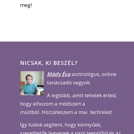
meg!
NICSAK, KI BESZÉL?
Mády Éva
asztrológus, online
tanácsadó vagyok.
A legtöbb, amit tehetek érted,
hogy elhozom a módszert a
múltból. Hozzáteszem a mai technikát.
Így tudok segíteni, hogy könnyűek,
szerethetők legyenek a napi teendőid és az