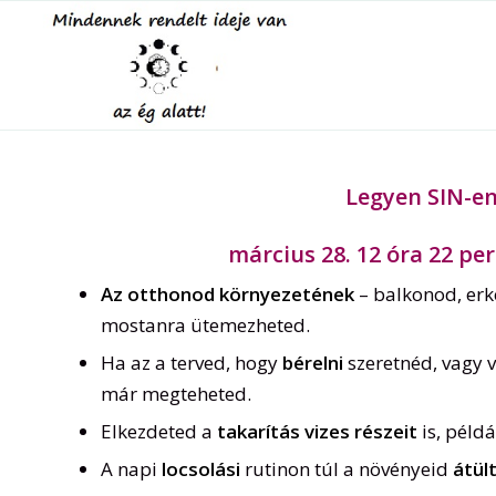
Legyen SIN-en
március 28. 12 óra 22 per
Az otthonod környezetének
– balkonod, erk
mostanra ütemezheted.
Ha az a terved, hogy
bérelni
szeretnéd, vagy 
már megteheted.
Elkezdeted a
takarítás vizes részeit
is, péld
A napi
locsolási
rutinon túl a növényeid
átül