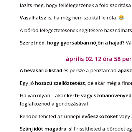
lazíts meg, hogy fellélegezzenek a föld szorítása 
Vasalhatsz
is, ha még nem szoktál le róla.
A bőröd lélegeztetésének segítésére használhat
Szeretnéd, hogy gyorsabban nőjön a hajad?
Vág
április 02. 12 óra 58 per
A bevásárló listád
és persze a pénztárcád
apasz
Egy jó
hosszú szellőztetést
, de akár még a fin
Ha van olyan – akár
kerti- vagy szobanövényed
foglalkoznod a gondozásával.
Rendbe teheted az ünnepi
evőeszközöket
vagy
Szánj időt magadra is!
Frissítheted a bőrödet e