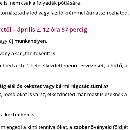
e is, nem csak a folyadék pótlására.
ornásztathatod vagy lazító krémmel átmasszírozhatod.
től – április 2. 12 óra 57 percig
egy új
munkahelyen
.
vagy akár „tanítóként” is.
etnéd a kb. 1 hete elkezdett
menü tervezését
,
a hűtő, a
ig elállós kekszet vagy bármi rágcsát sütni
az
 locsolókat is vársz, elkezdheted már most is ezeknek a
t a
kertedben
is.
m engedi a kinti tennivalókat, a
szobanövényeid
földjét