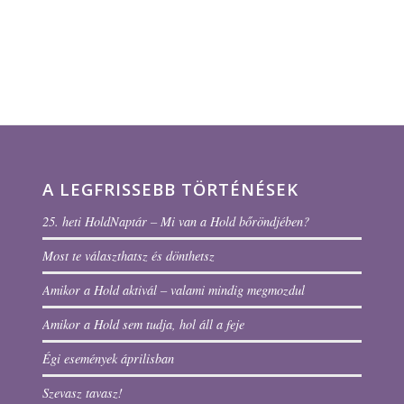
A LEGFRISSEBB TÖRTÉNÉSEK
25. heti HoldNaptár – Mi van a Hold bőröndjében?
Most te választhatsz és dönthetsz
Amikor a Hold aktivál – valami mindig megmozdul
Amikor a Hold sem tudja, hol áll a feje
Égi események áprilisban
Szevasz tavasz!