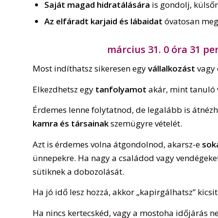
Saját magad hidratálására
is gondolj, külsőr
Az elfáradt karjaid és lábaidat
óvatosan megt
március 31. 0 óra 31 perc
Most indíthatsz sikeresen egy
vállalkozást
vagy 
Elkezdhetsz egy
tanfolyamot
akár, mint tanuló 
Érdemes lenne folytatnod, de legalább is átnézh
kamra és társainak
szemügyre vételét.
Azt is érdemes volna átgondolnod, akarsz-e
soká
ünnepekre. Ha nagy a családod vagy vendégeket,
sütiknek a dobozolását.
Ha jó idő lesz hozzá, akkor „kapirgálhatsz” kicsi
Ha nincs kertecskéd, vagy a mostoha időjárás ne