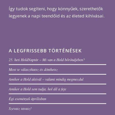
Így tudok segíteni, hogy könnyűek, szerethetők
legyenek a napi teendőid és az életed kihívásai.
A LEGFRISSEBB TÖRTÉNÉSEK
25. heti HoldNaptár – Mi van a Hold bőröndjében?
Most te választhatsz és dönthetsz
Amikor a Hold aktivál – valami mindig megmozdul
Amikor a Hold sem tudja, hol áll a feje
Égi események áprilisban
Szevasz tavasz!