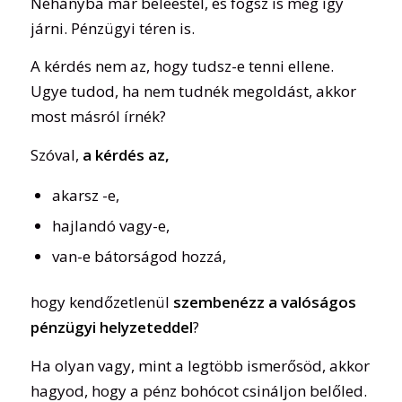
Néhányba már beleestél, és fogsz is még így
járni. Pénzügyi téren is.
A kérdés nem az, hogy tudsz-e tenni ellene.
Ugye tudod, ha nem tudnék megoldást, akkor
most másról írnék?
Szóval,
a kérdés az,
akarsz -e,
hajlandó vagy-e,
van-e bátorságod hozzá,
hogy kendőzetlenül
szembenézz a valóságos
pénzügyi helyzeteddel
?
Ha olyan vagy, mint a legtöbb ismerősöd, akkor
hagyod, hogy a pénz bohócot csináljon belőled.