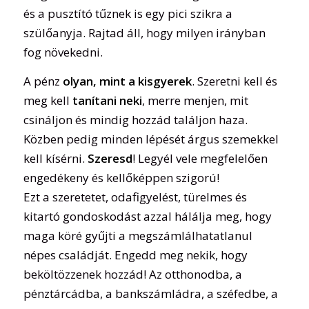
és a pusztító tűznek is egy pici szikra a
szülőanyja. Rajtad áll, hogy milyen irányban
fog növekedni.
A pénz
olyan, mint a kisgyerek
. Szeretni kell és
meg kell
tanítani neki
, merre menjen, mit
csináljon és mindig hozzád találjon haza.
Közben pedig minden lépését árgus szemekkel
kell kísérni.
Szeresd
! Legyél vele megfelelően
engedékeny és kellőképpen szigorú!
Ezt a szeretetet, odafigyelést, türelmes és
kitartó gondoskodást azzal hálálja meg, hogy
maga köré gyűjti a megszámlálhatatlanul
népes családját. Engedd meg nekik, hogy
beköltözzenek hozzád! Az otthonodba, a
pénztárcádba, a bankszámládra, a széfedbe, a