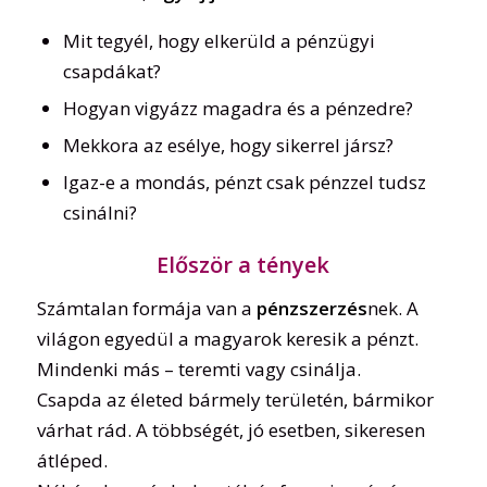
Mit tegyél, hogy elkerüld a pénzügyi
csapdákat?
Hogyan vigyázz magadra és a pénzedre?
Mekkora az esélye, hogy sikerrel jársz?
Igaz-e a mondás, pénzt csak pénzzel tudsz
csinálni?
Először a tények
Számtalan formája van a
pénzszerzés
nek. A
világon egyedül a magyarok keresik a pénzt.
Mindenki más – teremti vagy csinálja.
Csapda az életed bármely területén, bármikor
várhat rád. A többségét, jó esetben, sikeresen
átléped.