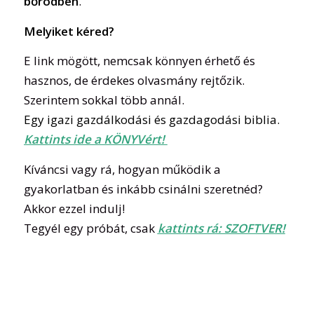
bőrödben
.
Melyiket kéred?
E link mögött, nemcsak könnyen érhető és
hasznos, de érdekes olvasmány rejtőzik.
Szerintem sokkal több annál.
Egy igazi gazdálkodási és gazdagodási biblia.
Kattints ide a KÖNYVért!
Kíváncsi vagy rá, hogyan működik a
gyakorlatban és inkább csinálni szeretnéd?
Akkor ezzel indulj!
Tegyél egy próbát, csak
kattints rá: SZOFTVER!