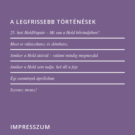
A LEGFRISSEBB TÖRTÉNÉSEK
25. heti HoldNaptár – Mi van a Hold bőröndjében?
Most te választhatsz és dönthetsz
Amikor a Hold aktivál – valami mindig megmozdul
Amikor a Hold sem tudja, hol áll a feje
Égi események áprilisban
Szevasz tavasz!
IMPRESSZUM