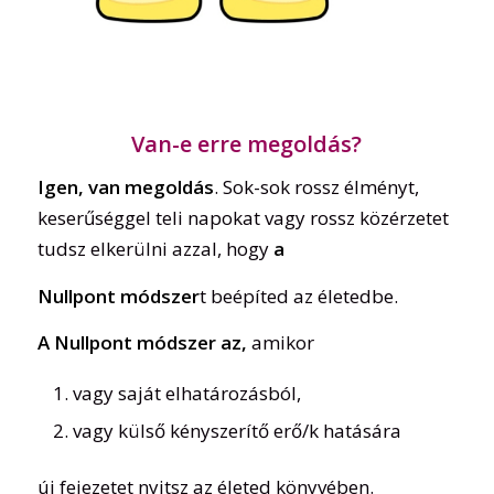
Van-e erre megoldás?
Igen, van megoldás
. Sok-sok rossz élményt,
keserűséggel teli napokat vagy rossz közérzetet
tudsz elkerülni azzal, hogy
a
Nullpont módszer
t beépíted az életedbe.
A Nullpont módszer az,
amikor
vagy saját elhatározásból,
vagy külső kényszerítő erő/k hatására
új fejezetet nyitsz az életed könyvében.