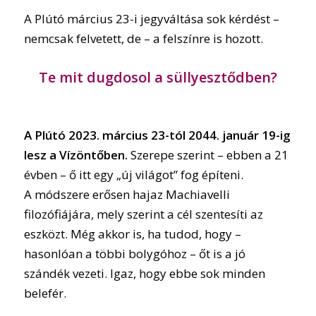
A Plútó március 23-i jegyváltása sok kérdést –
nemcsak felvetett, de – a felszínre is hozott.
Te mit dugdosol a süllyesztődben?
A Plútó 2023. március 23-tól 2044. január 19-ig
lesz a Vízöntőben.
Szerepe szerint – ebben a 21
évben – ő itt egy „új világot” fog építeni.
A módszere erősen hajaz Machiavelli
filozófiájára, mely szerint a cél szentesíti az
eszközt. Még akkor is, ha tudod, hogy –
hasonlóan a többi bolygóhoz – őt is a jó
szándék vezeti. Igaz, hogy ebbe sok minden
belefér.