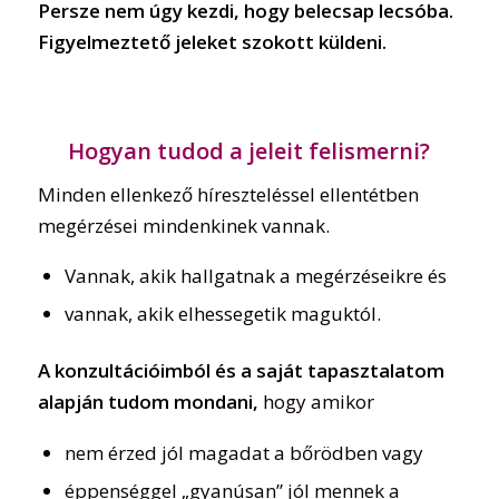
Persze nem úgy kezdi, hogy belecsap lecsóba.
Figyelmeztető jeleket szokott küldeni.
Hogyan tudod a jeleit felismerni?
Minden ellenkező híreszteléssel ellentétben
megérzései mindenkinek vannak.
Vannak, akik hallgatnak a megérzéseikre és
vannak, akik elhessegetik maguktól.
A konzultációimból és a saját tapasztalatom
alapján tudom mondani,
hogy amikor
nem érzed jól magadat a bőrödben vagy
éppenséggel „gyanúsan” jól mennek a