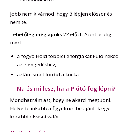
Jobb nem kivárnod, hogy ő lépjen először és
nem te.
Lehetőleg még április 22 előtt.
Azért addig,
mert
a fogyó Hold többlet energiákat küld neked
az elengedéshez,
aztán ismét fordul a kocka.
Na és mi lesz, ha a Plútó fog lépni?
Mondhatnám azt, hogy ne akard megtudni.
Helyette inkább a figyelmedbe ajánlok egy
korábbi olvasni valót.