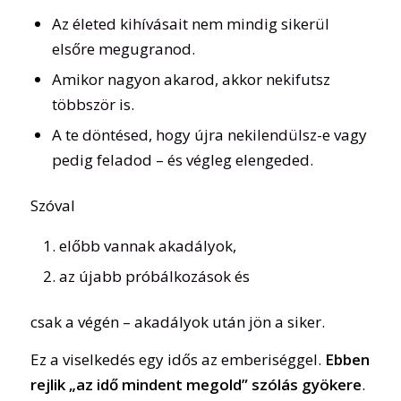
Az életed kihívásait nem mindig sikerül
elsőre megugranod.
Amikor nagyon akarod, akkor nekifutsz
többször is.
A te döntésed, hogy újra nekilendülsz-e vagy
pedig feladod – és végleg elengeded.
Szóval
előbb vannak akadályok,
az újabb próbálkozások és
csak a végén – akadályok után jön a siker.
Ez a viselkedés egy idős az emberiséggel.
Ebben
rejlik „az idő mindent megold” szólás gyökere
.