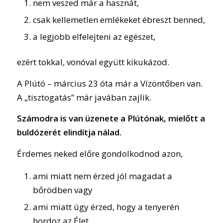
nem veszed már a hasznát,
csak kellemetlen emlékeket ébreszt benned,
a legjobb elfelejteni az egészet,
ezért tokkal, vonóval együtt kikukázod.
A Plútó – március 23 óta már a Vízöntőben van.
A „tisztogatás” már javában zajlik.
Számodra is van üzenete a Plútónak, mielőtt a
buldózerét elindítja nálad.
Érdemes neked előre gondolkodnod azon,
ami miatt nem érzed jól magadat a
bőrödben vagy
ami miatt úgy érzed, hogy a tenyerén
hordoz az Élet.