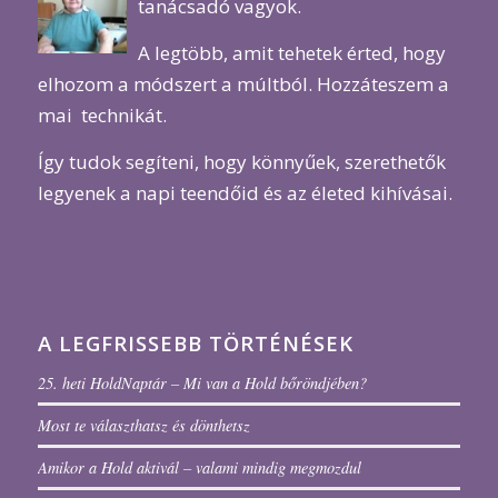
tanácsadó vagyok.
A legtöbb, amit tehetek érted, hogy
elhozom a módszert a múltból. Hozzáteszem a
mai technikát.
Így tudok segíteni, hogy könnyűek, szerethetők
legyenek a napi teendőid és az életed kihívásai.
A LEGFRISSEBB TÖRTÉNÉSEK
25. heti HoldNaptár – Mi van a Hold bőröndjében?
Most te választhatsz és dönthetsz
Amikor a Hold aktivál – valami mindig megmozdul