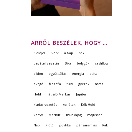
ARRŐL BESZÉLEK, HOGY …
3 előjel
5 érv
a Nap
bak
bevétel-vezetés
Bika
bolygók
cashflow
ciklon
együtt állás
energia
etika
evegő
filozófia
füld
gyerek
hatás
Hold
hátráló Merkúr
Jupiter
kiadás-vezetés
korlátok
Kék Hold
könyv
Merkúr
munkajog
májusban
Nap
Plútó
politika
pénzáramlás
Rák