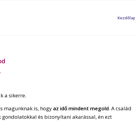
Kezdőla
od
…
 a sikerre.
s magunknak is, hogy
az idő mindent megold
. A család
k gondolatokkal és bizonyítani akarással, én ezt