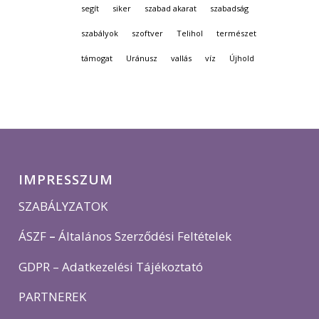
segít
siker
szabad akarat
szabadság
szabályok
szoftver
Telihol
természet
támogat
Uránusz
vallás
víz
Újhold
IMPRESSZUM
SZABÁLYZATOK
ÁSZF
–
Általános Szerződési Feltételek
GDPR – Adatkezelési Tájékoztató
PARTNEREK