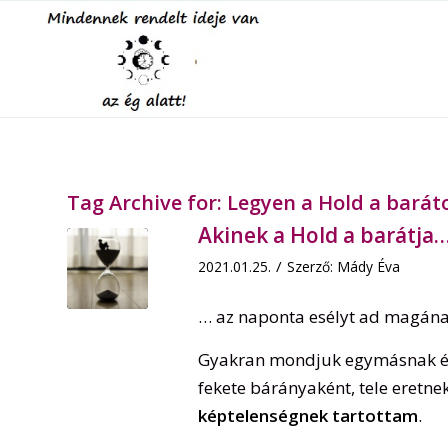
Tag Archive for:
Legyen a Hold a barát
Akinek a Hold a barátja
/
2021.01.25.
Szerző:
Mády Éva
… az naponta esélyt ad magának
Gyakran mondjuk egymásnak é
fekete bárányaként, tele eretne
képtelenségnek tartottam
.