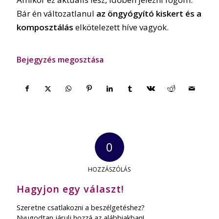
Bár én változatlanul
az öngyógyító kiskert és a
komposztálás
elkötelezett híve vagyok.
Bejegyzés megosztása
0
HOZZÁSZÓLÁS
Hagyjon egy választ!
Szeretne csatlakozni a beszélgetéshez?
Nyugodtan járulj hozzá az alábbiakban!