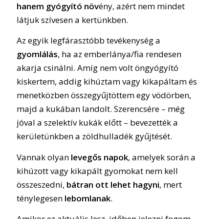
hanem gyógyító növ
ény, azért nem mindet
látjuk szívesen a kertünkben.
Az egyik legfárasztóbb tevékenység a
gyomlálás
, ha az emberlánya/fia rendesen
akarja csinálni. Amíg nem volt öngyógyító
kiskertem, addig kihúztam vagy kikapáltam és
menetközben összegyűjtöttem egy vödörben,
majd a kukában landolt. Szerencsére – még
jóval a szelektív kukák előtt – bevezették a
kerületünkben a zöldhulladék gyűjtését.
Vannak olyan
levegős napok
, amelyek során a
kihúzott vagy kikapált gyomokat nem kell
összeszedni,
bátran ott lehet hagyni
, mert
ténylegesen
lebomlanak
.
Amikor ez aktuális lesz, időben jelezni fogom.