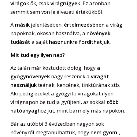
virágo
k ők, csak
virágrügyek
. Ez azonban
semmit sem von le élvezeti értékükből.
A
másik
jelentésében,
értelmezésében
a virág
napoknak, okosan használva, a
növények
tudását
a saját
hasznunkra fordíthatjuk
.
Mit tud egy ilyen nap?
Az talán már köztudott dolog, hogy
a
gyógynövények
nagy részének a
virágát
használjuk
teának, kencének, tinktúrának stb.
Aki pedig ezeket a gyógyító virágokat ilyen
virágnapon be tudja gyűjteni, az sokkal
több
hatóanyag
hoz jut, mint bármely más napokon.
Bár az utóbbi 3 évtizedben nagyon sok
növényről megtanulhattuk, hogy
nem gyom
-,