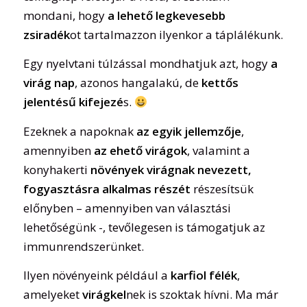
mondani, hogy
a lehető legkevesebb
zsiradék
ot tartalmazzon ilyenkor a táplálékunk.
Egy nyelvtani túlzással mondhatjuk azt, hogy
a
virág nap
, azonos hangalakú, de
kettős
jelentésű kifejezé
s.
Ezeknek a napoknak
az egyik jellemzője
,
amennyiben
az ehető virágok
, valamint a
konyhakerti
növények virágnak nevezett,
fogyasztásra alkalmas részét
részesítsük
előnyben – amennyiben van választási
lehetőségünk -, tevőlegesen is támogatjuk az
immunrendszerünket.
Ilyen növényeink például a
karfiol félék
,
amelyeket
virágkel
nek is szoktak hívni. Ma már