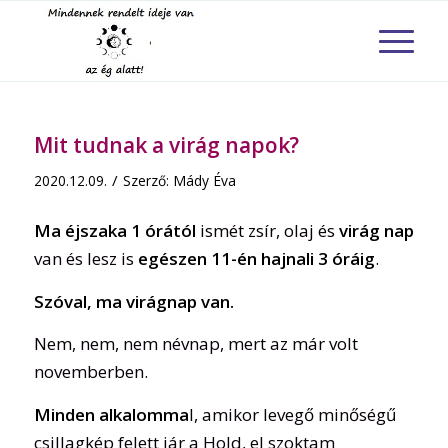
Mit tudnak a virág napok?
/
2020.12.09.
Szerző:
Mády Éva
Ma éjszaka 1 órától
ismét zsír, olaj és
virág nap
van és lesz is
egészen 11-én hajnali 3 óráig
.
Szóval, ma virágnap van.
Nem, nem, nem névnap, mert az már volt
novemberben.
Minden alkalomma
l, amikor levegő minőségű
csillagkép felett jár a Hold, el szoktam