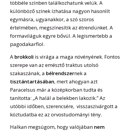
többéle színben találkozhatunk velük. A
különböző színek ízhatása nagyon hasonlít
egymásra, ugyanakkor, a szó szoros
értelmében, megszínesítik az étrendünket. A
formaviláguk egyre bővül. A legismertebb a
pagodakarfiol.
A
brokkoli
is virága a maga növényének. Fontos
szerepe van az emésztő traktus utolsó
szakaszának, a
bélrendszer
nek a
tisztántartásában
, mert ahogyan azt
Paracelsus már a középkorban tudta és
tanította: „A halál a belekben lakozik.” Az
utóbbi időben, szerencsére, visszaszivárgott a
köztudatba ez az orvostudományi tény.
Halkan megsúgom, hogy valójában
nem