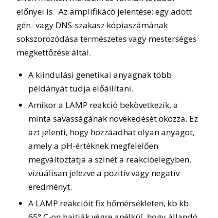
előnyei is. Az amplifikácó jelentése: egy adott
gén- vagy DNS-szakasz kópiaszámának
sokszorozódása természetes vagy mesterséges
megkettőzése által.
A kiindulási genetikai anyagnak több
példányát tudja előállítani.
Amikor a LAMP reakció bekövetkezik, a
minta savasságának növekedését okozza. Ez
azt jelenti, hogy hozzáadhat olyan anyagot,
amely a pH-értéknek megfelelően
megváltoztatja a színét a reakcióelegyben,
vizuálisan jelezve a pozitív vagy negatív
eredményt.
A LAMP reakcióit fix hőmérsékleten, kb kb.
65° C-on hajtják végre anélkül, hogy állandó