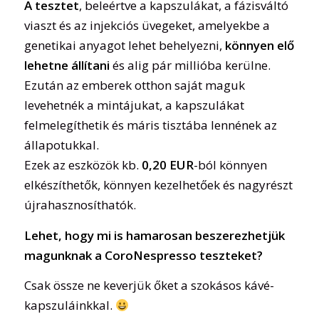
A tesztet
, beleértve a kapszulákat, a fázisváltó
viaszt és az injekciós üvegeket, amelyekbe a
genetikai anyagot lehet behelyezni,
könnyen elő
lehetne állítani
és alig pár millióba kerülne.
Ezután az emberek otthon saját maguk
levehetnék a mintájukat, a kapszulákat
felmelegíthetik és máris tisztába lennének az
állapotukkal.
Ezek az eszközök kb.
0,20 EUR
-ból könnyen
elkészíthetők, könnyen kezelhetőek és nagyrészt
újrahasznosíthatók.
Lehet, hogy mi is hamarosan beszerezhetjük
magunknak a CoroNespresso teszteket?
Csak össze ne keverjük őket a szokásos kávé-
kapszuláinkkal.