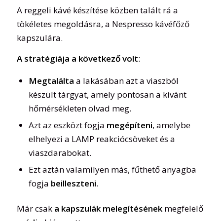
A reggeli kávé készítése közben talált rá a
tökéletes megoldásra, a Nespresso kávéfőző
kapszulára.
A stratégiája a következő volt
:
Megtalálta
a lakásában azt a viaszból
készült tárgyat, amely pontosan a kívánt
hőmérsékleten olvad meg.
Azt az eszközt fogja
megépíteni
, amelybe
elhelyezi a LAMP reakciócsöveket és a
viaszdarabokat.
Ezt aztán valamilyen más, fűthető anyagba
fogja
beilleszteni
.
Már csak
a kapszulák melegítésének
megfelelő