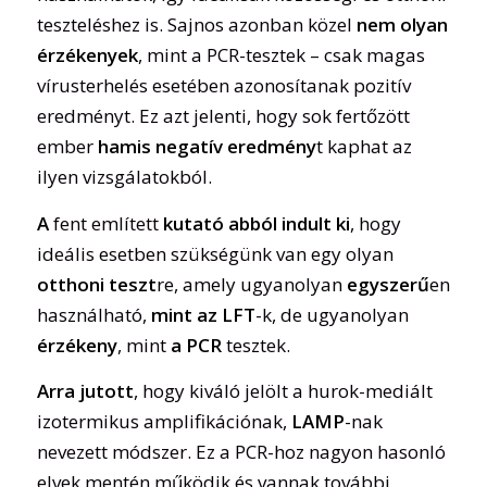
teszteléshez is. Sajnos azonban közel
nem olyan
érzékenyek
, mint a PCR-tesztek – csak magas
vírusterhelés esetében azonosítanak pozitív
eredményt. Ez azt jelenti, hogy sok fertőzött
ember
hamis negatív eredmény
t kaphat az
ilyen vizsgálatokból.
A
fent említett
kutató abból indult ki
, hogy
ideális esetben szükségünk van egy olyan
otthoni teszt
re, amely ugyanolyan
egyszerű
en
használható,
mint az LFT
-k, de ugyanolyan
érzékeny
, mint
a PCR
tesztek.
Arra jutott
, hogy kiváló jelölt a hurok-mediált
izotermikus amplifikációnak,
LAMP
-nak
nevezett módszer. Ez a PCR-hoz nagyon hasonló
elvek mentén működik és vannak további