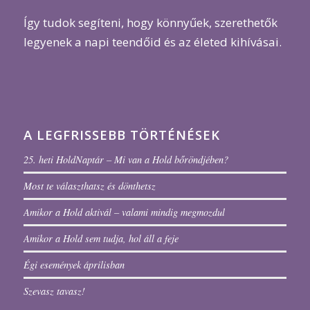
Így tudok segíteni, hogy könnyűek, szerethetők
legyenek a napi teendőid és az életed kihívásai.
A LEGFRISSEBB TÖRTÉNÉSEK
25. heti HoldNaptár – Mi van a Hold bőröndjében?
Most te választhatsz és dönthetsz
Amikor a Hold aktivál – valami mindig megmozdul
Amikor a Hold sem tudja, hol áll a feje
Égi események áprilisban
Szevasz tavasz!