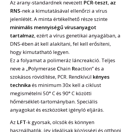
Az arany-standardnek nevezett
PCR-teszt
,
az
RNS
-nek a kimutatásával ellenőrzi a vírus
jelenlétét. A minta értékelhető része szinte
minimális mennyiségű vírusanyagot
tartalmaz
, ezért a vírus genetikai anyagában, a
DNS-ében át kell alakítani, fel kell erősíteni,
hogy kimutatható legyen.
Ez a folyamat a polimeráz láncreakció. Teljes
neve a „
P
olymerase
C
hain
R
eaction” és a
szokásos rövidítése, PCR. Rendkívül
kényes
technika
és minimum 30x kell a ciklust
megismételni 50° C és 90° C közötti
hőmérséklet-tartományban. Speciális
anyagokat és eszközöket igényló eljárás.
Az
LFT
-k gyorsak, olcsók és könnyen
használhatók, így ideálisak közösségi és otthoni