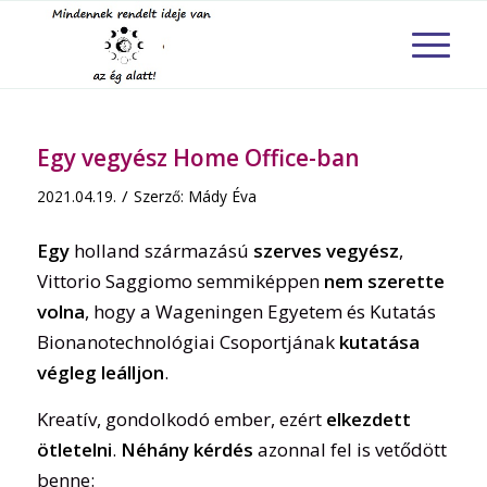
Egy vegyész Home Office-ban
/
2021.04.19.
Szerző:
Mády Éva
Egy
holland származású
szerves vegyész
,
Vittorio Saggiomo semmiképpen
nem szerette
volna
, hogy a Wageningen Egyetem és Kutatás
Bionanotechnológiai Csoportjának
kutatása
végleg leálljon
.
Kreatív, gondolkodó ember, ezért
elkezdett
ötletelni
.
Néhány kérdés
azonnal fel is vetődött
benne: