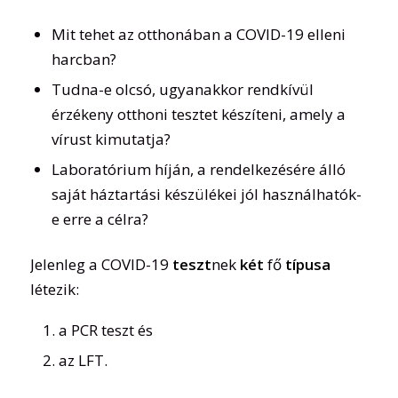
Mit tehet az otthonában a COVID-19 elleni
harcban?
Tudna-e olcsó, ugyanakkor rendkívül
érzékeny otthoni tesztet készíteni, amely a
vírust kimutatja?
Laboratórium híján, a rendelkezésére álló
saját háztartási készülékei jól használhatók-
e erre a célra?
Jelenleg a COVID-19
teszt
nek
két
fő
típusa
létezik:
a PCR teszt és
az LFT.