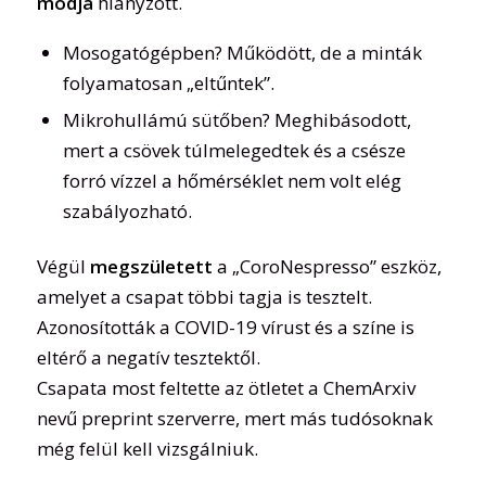
módja
hiányzott.
Mosogatógépben? Működött, de a minták
folyamatosan „eltűntek”.
Mikrohullámú sütőben? Meghibásodott,
mert a csövek túlmelegedtek és a csésze
forró vízzel a hőmérséklet nem volt elég
szabályozható.
Végül
megszületett
a „CoroNespresso” eszköz,
amelyet a csapat többi tagja is tesztelt.
Azonosították a COVID-19 vírust és a színe is
eltérő a negatív tesztektől.
Csapata most feltette az ötletet a ChemArxiv
nevű preprint szerverre, mert más tudósoknak
még felül kell vizsgálniuk.