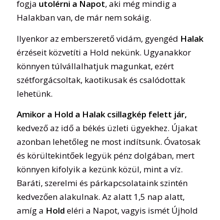
fogja
utolérni a Napot
, aki még mindig a
Halakban van, de már nem sokáig.
Ilyenkor az emberszerető vidám, gyengéd
Halak
érzéseit közvetíti a Hold nekünk. Ugyanakkor
könnyen túlvállalhatjuk magunkat, ezért
szétforgácsoltak, kaotikusak és csalódottak
lehetünk.
Amikor a Hold a Halak csillagkép felett jár,
kedvező az idő a békés üzleti ügyekhez. Újakat
azonban lehetőleg ne most indítsunk. Óvatosak
és körültekintőek legyük pénz dolgában, mert
könnyen kifolyik a kezünk közül, mint a víz.
Baráti, szerelmi és párkapcsolataink szintén
kedvezően alakulnak. Az alatt 1,5 nap alatt,
amíg a
Hold
eléri a Napot, vagyis ismét Újhold