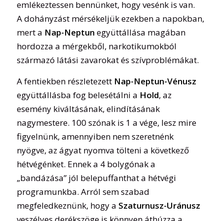
emlékeztessen bennünket, hogy vesénk is van.
A dohányzást mérsékeljük ezekben a napokban,
mert a
Nap-Neptun
együttállása magában
hordozza a mérgekből, narkotikumokból
származó látási zavarokat és szívproblémákat.
A fentiekben részletezett
Nap-Neptun-Vénusz
együttállásba fog belesétálni a
Hold
, az
esemény kiváltásának, elindításának
nagymestere. 100 szónak is 1 a vége, lesz mire
figyelnünk, amennyiben nem szeretnénk
nyögve, az ágyat nyomva tölteni a következő
hétvégénket. Ennek a 4 bolygónak a
„bandázása” jól belepuffanthat a hétvégi
programunkba. Arról sem szabad
megfeledkeznünk, hogy a
Szaturnusz-Uránusz
veszélyes derékszöge is könnyen áthúzza a