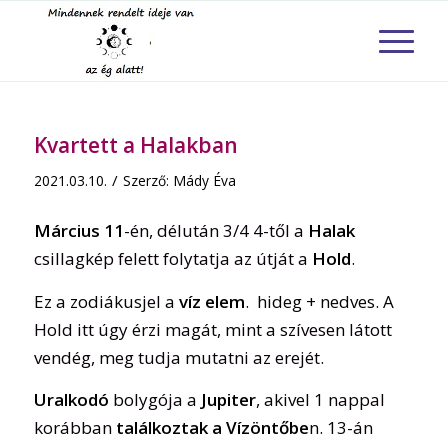
Kvartett a Halakban
/
2021.03.10.
Szerző:
Mády Éva
Március 11
-én, délután 3/4 4-től a
Halak
csillagkép felett folytatja az útját a
Hold
.
Ez a zodiákusjel a
víz elem
. hideg + nedves. A
Hold itt úgy érzi magát, mint a szívesen látott
vendég, meg tudja mutatni az erejét.
Uralkodó
bolygója a
Jupiter
, akivel 1 nappal
korábban
találkoztak a Vízöntőbe
n. 13-án