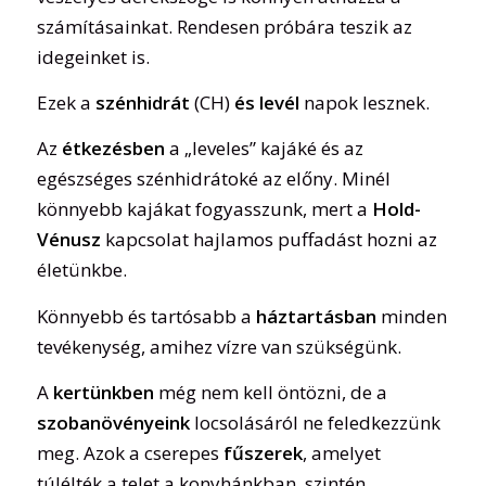
számításainkat. Rendesen próbára teszik az
idegeinket is.
Ezek a
szénhidrát
(CH)
és levél
napok lesznek.
Az
étkezésben
a „leveles” kajáké és az
egészséges szénhidrátoké az előny. Minél
könnyebb kajákat fogyasszunk, mert a
Hold-
Vénusz
kapcsolat hajlamos puffadást hozni az
életünkbe.
Könnyebb és tartósabb a
háztartásban
minden
tevékenység, amihez vízre van szükségünk.
A
kertünkben
még nem kell öntözni, de a
szobanövényeink
locsolásáról ne feledkezzünk
meg. Azok a cserepes
fűszerek
, amelyet
túlélték a telet a konyhánkban, szintén