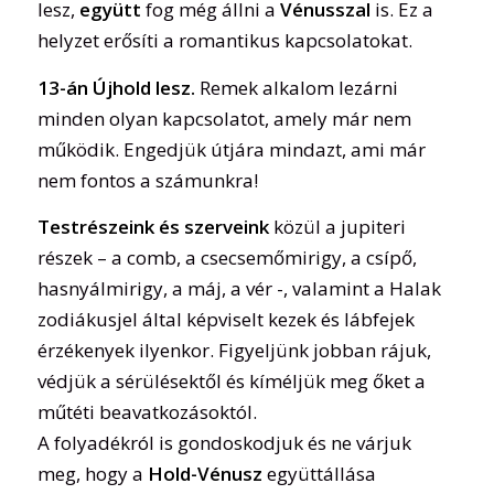
lesz,
együtt
fog még állni a
Vénusszal
is. Ez a
helyzet erősíti a romantikus kapcsolatokat.
13-án Újhold lesz.
Remek alkalom lezárni
minden olyan kapcsolatot, amely már nem
működik. Engedjük útjára mindazt, ami már
nem fontos a számunkra!
Testrészeink és szerveink
közül a jupiteri
részek – a comb, a csecsemőmirigy, a csípő,
hasnyálmirigy, a máj, a vér -, valamint a Halak
zodiákusjel által képviselt kezek és lábfejek
érzékenyek ilyenkor. Figyeljünk jobban rájuk,
védjük a sérülésektől és kíméljük meg őket a
műtéti beavatkozásoktól.
A folyadékról is gondoskodjuk és ne várjuk
meg, hogy a
Hold-Vénusz
együttállása