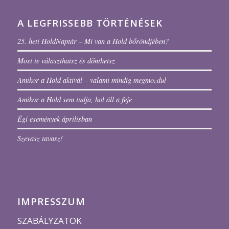
A LEGFRISSEBB TÖRTÉNÉSEK
25. heti HoldNaptár – Mi van a Hold bőröndjében?
Most te választhatsz és dönthetsz
Amikor a Hold aktivál – valami mindig megmozdul
Amikor a Hold sem tudja, hol áll a feje
Égi események áprilisban
Szevasz tavasz!
IMPRESSZUM
SZABÁLYZATOK